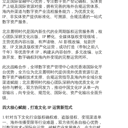
立足国际金融中心优势，专注数
字资产登记确权、实体资
产上链及国际资源对接，拥有完善的海外合规运营体系、
海内外渠道与数字资产全流程服务能力，为优质文化
IP、非实体资产提供标准化、可溯源、合规流通的一站式
数字资产服务。
北京麓明时代是国内新生代的全周期版权运营服务商，核
心团队深耕文化出版、IP 孵化、全媒体版权变现领域，
主营优质内容出版、有声读物、AI 影视改编、短剧开
发、IP 文旅及版权资产化运营，成功打造《帝制之前八
千年》等优质学术 IP，构建从内容创作、多元改编、ip文
旅开发、数字确权到海内外变现的完整运营闭环。
此次战略合作，全球数字资产管理中心依托香港国际化平
台优势，全方位为北京麓明时代
提供境外优质资源引进、
数字资产确权技术支撑、合规运营指导及海内外全域分发
渠道赋能；北京麓明时代核心团队深耕内地优质文化 IP
创作与孵化，双方协同发力，推动中国文化IP 从单一内
容输出，向专业化、规范化、国际化、资产化输出全面升
级。
四大核心赋能，打造文化 IP 运营新范式
1.
针对当下文化行业版权确权难、盗版侵权、变现渠道单
一、海外传播受限等行业难题，双
方依托各自核心优势，
以数字技术+国际化运营，破解产业发展痛点，全方位赋