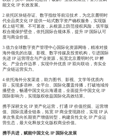
能文化 IP 长效发展。
2.
依托区块链存证、数字指纹等前沿技术，为北京麓明时
代全品类文化
IP
提供一站式数字资
产确权服务，实现版
权上链可溯、不可篡改，从根源上防范侵权风险，筑牢版
权合规保护壁垒，依托国际合规体系，提升 IP 国际认可
度与商业价值。
3.
借力全球数字资产管理中心国际化资源网络，精准对接
海外领先的出版、影视、数字传媒
及投资机构，引进国际
先进 IP 运营理念与产业资源，拓宽北京麓明时代 IP 孵
化、产业合作边界，实现中外优质 IP 双向联动，夯实全
产业链运营实力。
4.依托海外分发渠道，助力图书、影视、文学等优质内
容，实现多语种、全平台、国际化覆盖传播，打破地域传
播壁垒，畅通中国文化出海通道，全面提升中国文化 IP
国际影响力，实现版权收益国际化高效结算。
携手深耕文化 IP 资产化运营，打通 IP 价值挖掘、运营增
值、国际流通全链条，拓宽 IP 商业变现路径，实现 IP 从
单次售卖向长期资产增值转型，构建良性文化 IP 产业运
营生态，最大化释放文化版权商业价值。
携手共进，赋能中国文化 IP 国际化发展