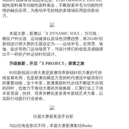
Munich 国际体育用品博览会、PERFORMANCE DAYS功
能性面料展等功能性面料展会，不断探索羊毛与功能性纤
维的融合应用，为推动羊毛纱线的多领域应用提供新动
力。
本届大赛，新澳以「X DYNAMIC SOUL」为引线，
顺应户外出游、运动健身以及绿色消费趋势，将2024针织
新锐设计师大赛的主题设定为——运动羊毛，在滑雪、瑜
伽、徒步等热门运动场景下，与设计师们的创造灵感碰撞
出不一样的户外运动针织设计。
升级焕新，开启「X PROJECT」探索之旅
针织新锐设计师大赛是新澳培养新锐针织力量的可持
续发展布局，也是新澳在瞬息万变的时代潮流中破浪前行
的重要动能，这十年里，新澳紧跟时代步伐不断提升自我
的同时，也致力于推动大赛的升级焕新，汇聚行业上下游
丰富资源，扶持、培养并孵化更多青年新锐艺术力量，以
实际行动践行行业使命。
往届大赛获奖选手合影
与以往海选形式不同，本届大赛新澳集结Bunka