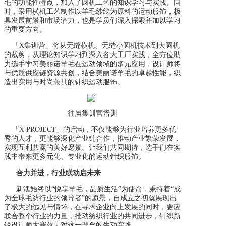
毛的功能性特点，加入了圆机工艺的知识学习与实践。同
时，采用横机工艺制作以羊毛纱线为原料的运动服饰，极
具发展前景和市场潜力，也是学员们深入探索并加以学习
的重要方向。
「X集训营」将从无缝横机、无缝小圆机技术到大圆机
的裁剪，从理论知识学习到深入各大工厂实践，全方位助
力选手学习美丽诺羊毛在运动领域的多元应用，设计师将
与优质供应链资源共创，结合美丽诺羊毛的卓越性能，织
造出实用与时尚兼具的针织运动服饰。
往届集训营培训
「X PROJECT」的启动，不仅能够为行业培养更多优
秀的人才，更能够深化产业链合作，推动产业繁荣发展，
实现互利共赢的美好愿景。让我们共同期待，选手们在实
践中带来更多元化、专业化的运动针织服饰。
合力并进，行业联动启未来
新澳始终以“悦享羊毛，品质生活”为使命，秉持着“成
为全球毛纺行业的领导者”的愿景，自成立之初就展现出
了极大的远见与情怀，在寻求企业向上发展的同时，更应
联合整个行业的力量，推动纺织行业的共同进步，针织新
锐设计师大赛就是对这一理念的生动实践。