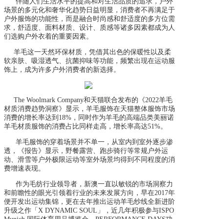
伴随人们生活水平的提高和对生活品质的追求，户外
场景的多元化和奢华化趋势日益明显，消费者不再满足于
户外服饰的功能性，而是融合时尚感和舒适度的多方位需
求，舒适度、面料材质、设计、质感等诸多因素都成为人
们选购户外衣着的重要因素。
羊毛这一天然环保材质，凭借其出色的保暖性以及柔
软亲肤、吸湿透气、抗菌抑味等功能，频繁出现在运动服
饰上，成为许多户外消费者的新选择。
The Woolmark Company和天猫联合发布的《2022羊毛
材质消费趋势洞察》显示，羊毛服饰在天猫整体服饰市场
消费的增长率达到18%，同时作为羊毛的高端品类美丽诺
羊毛材质服饰的消费占比同样走高，增长率高达51%。
羊毛服饰的穿着场景并不单一，从室内到室外逐步渗
透，《报告》显示，野餐露营、跑步骑行等常规户外运
动、滑雪等户外极限运动等室外场景均得到不同程度的消
费增速表现。
作为毛纺行业领导者，新澳一直以敏锐的市场洞察力
和前瞻性的眼光引领着行业的未来发展方向，早在2017年
便开发出运动集锦，更在去年推出运动羊毛纱线全新进阶
升级之作「X DYNAMIC SOUL」，近几年积极参与ISPO