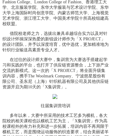
Fashion College、London College of Fashion、香港理工大
学、北京服装学院、东华大学服装与艺术设计学院、东华
大学上海国际时尚创意学院、内蒙古师范大学、上海视觉
艺术学院、浙江理工大学、中国美术学院十所高校组建高
校联盟。
借院校老师之力，选拔出兼具卓越综合实力以及对针
织设计怀揣深深热爱的新锐设计师作为「X PROJECT」
的设计团队，并予以深度培育，优中选优，更加精准地为
针织行业输送高素质专业人才。
在过往的设计师大赛中，集训营为大赛选手搭建起学
习和实践的平台，也打开了供应链资源整合，上下游产业
交流的新模式。这一次的「X PROJECT」将全面升级集
训内容，携手The Woolmark Company、宁波慈星股份有
限公司、圣东尼（上海）针织机器有限公司及其他供应链
资源开启为期10天的「X集训营」。
往届集训营培训
多年以来，大赛中所采用的技术工艺多为横机，各大
院校的相关课程也以横机工艺为主，「X集训营」作为高
校课程外的有力补充和进一步拓展，培训内容不再局限于
横机工艺，而是围绕运动服饰的织造要求，结合美丽诺羊